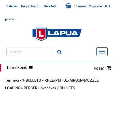
Belépés
Regisztráció
Elfelejtett
0
termék
Összesen:
0
Ft
jelszó
Toggl
navig
Termékeink
Kosár
Termékek
BULLETS - RIFLE/PISTOL/AIRGUN/MUZZLE
LOADING
BERGER Lövedékek / BULLETS