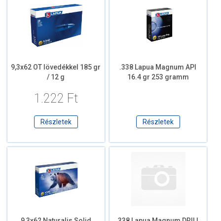
9,3x62 OT lövedékkel 185 gr
.338 Lapua Magnum API
/ 12 g
16.4 gr 253 gramm
1.222 Ft
Részletek
Részletek
9,3x62 Naturalis Solid
.338 Lapua Magnum DRILL