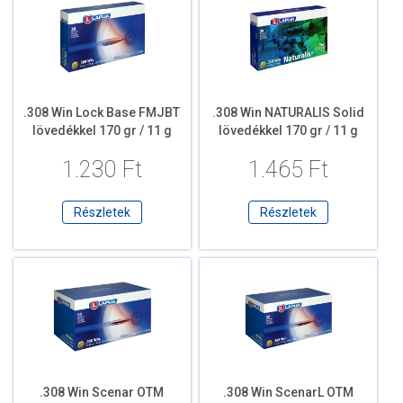
.308 Win Lock Base FMJBT
.308 Win NATURALIS Solid
lövedékkel 170 gr / 11 g
lövedékkel 170 gr / 11 g
1.230 Ft
1.465 Ft
Részletek
Részletek
.308 Win Scenar OTM
.308 Win ScenarL OTM