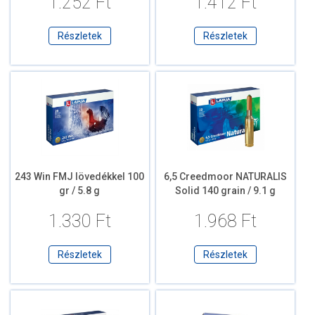
1.252 Ft
1.412 Ft
Részletek
Részletek
243 Win FMJ lövedékkel 100
6,5 Creedmoor NATURALIS
gr / 5.8 g
Solid 140 grain / 9.1 g
1.330 Ft
1.968 Ft
Részletek
Részletek