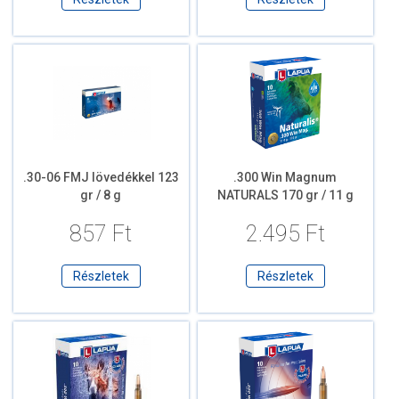
.30-06 FMJ lövedékkel 123
.300 Win Magnum
gr / 8 g
NATURALS 170 gr / 11 g
857 Ft
2.495 Ft
Részletek
Részletek