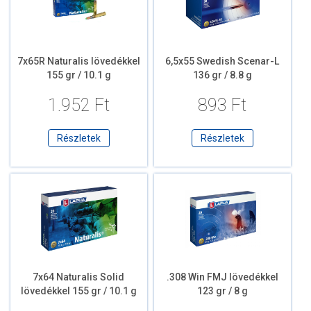
7x65R Naturalis lövedékkel
6,5x55 Swedish Scenar-L
155 gr / 10.1 g
136 gr / 8.8 g
1.952 Ft
893 Ft
Részletek
Részletek
7x64 Naturalis Solid
.308 Win FMJ lövedékkel
lövedékkel 155 gr / 10.1 g
123 gr / 8 g