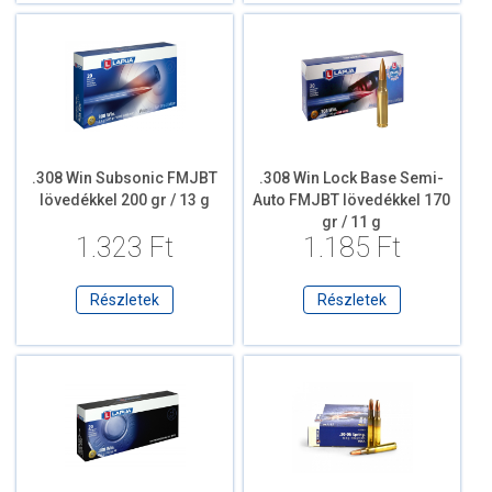
.308 Win Subsonic FMJBT
.308 Win Lock Base Semi-
lövedékkel 200 gr / 13 g
Auto FMJBT lövedékkel 170
gr / 11 g
1.323 Ft
1.185 Ft
Részletek
Részletek