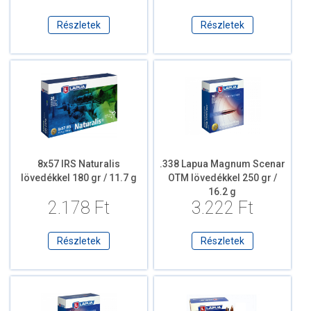
Részletek
Részletek
8x57 IRS Naturalis
.338 Lapua Magnum Scenar
lövedékkel 180 gr / 11.7 g
OTM lövedékkel 250 gr /
16.2 g
2.178 Ft
3.222 Ft
Részletek
Részletek