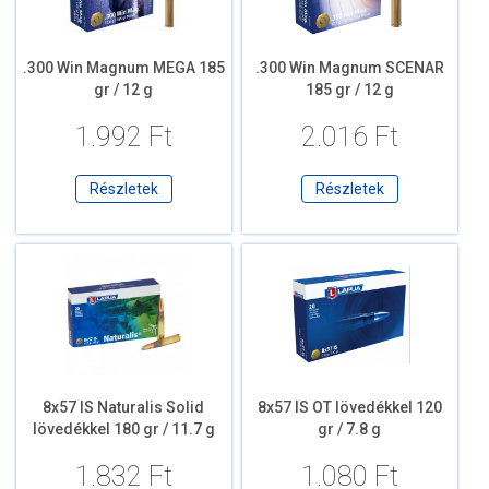
.300 Win Magnum MEGA 185
.300 Win Magnum SCENAR
gr / 12 g
185 gr / 12 g
1.992 Ft
2.016 Ft
Részletek
Részletek
8x57 IS Naturalis Solid
8x57 IS OT lövedékkel 120
lövedékkel 180 gr / 11.7 g
gr / 7.8 g
1.832 Ft
1.080 Ft