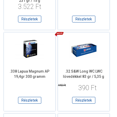
231 gr / 15 g
3.522 Ft
Részletek
Részletek
.338 Lapua Magnum AP
.32 S&W Long WC LWC
19,4gr 300 gramm
lövedékkel 83 gr / 5,35 g
440 Ft
390 Ft
Részletek
Részletek