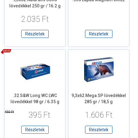
lövedékkel 250 gr / 16.2 g
2.035 Ft
Részletek
Részletek
.32 S&W Long WC LWC
9,3x62 Mega SP lövedékkel
lövedékkel 98 gr / 6.35 g
285 gr / 18,5 g
450 Ft
395 Ft
1.606 Ft
Részletek
Részletek