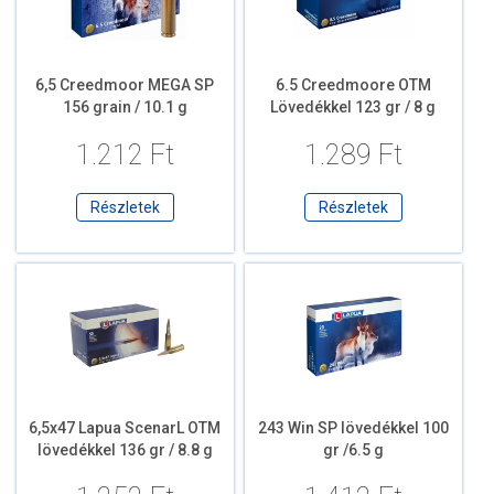
6,5 Creedmoor MEGA SP
6.5 Creedmoore OTM
156 grain / 10.1 g
Lövedékkel 123 gr / 8 g
1.212 Ft
1.289 Ft
Részletek
Részletek
6,5x47 Lapua ScenarL OTM
243 Win SP lövedékkel 100
lövedékkel 136 gr / 8.8 g
gr /6.5 g