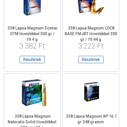
.338 Lapua Magnum Scenar
.338 Lapua Magnum LOCK
OTM lövedékkel 300 gr /
BASE FMJBT lövedékkel 300
19.4 g
gr / 19.44 g
3.382 Ft
3.222 Ft
Részletek
Részletek
.338 Lapua Magnum
.338 Lapua Magnum AP 16.1
Naturalis Solid lövedékkel
gr 248 gramm