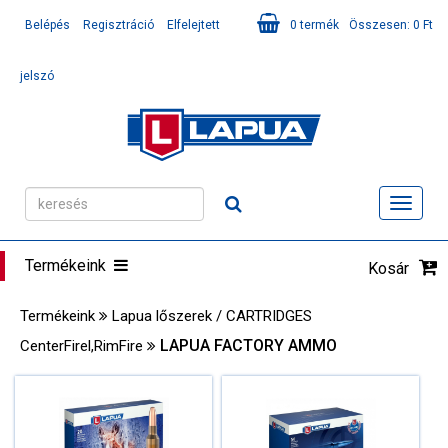
Belépés
Regisztráció
Elfelejtett
0
termék
Összesen:
0
Ft
jelszó
Toggl
navig
Termékeink
Kosár
Termékeink
Lapua lőszerek / CARTRIDGES
LAPUA FACTORY AMMO
CenterFirel,RimFire