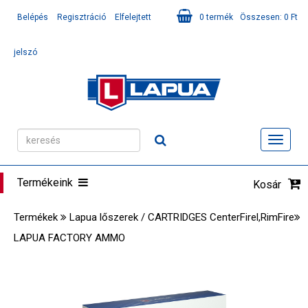
Belépés
Regisztráció
Elfelejtett
0
termék
Összesen:
0
Ft
jelszó
Toggl
navig
Termékeink
Kosár
Termékek
Lapua lőszerek / CARTRIDGES CenterFirel,RimFire
LAPUA FACTORY AMMO