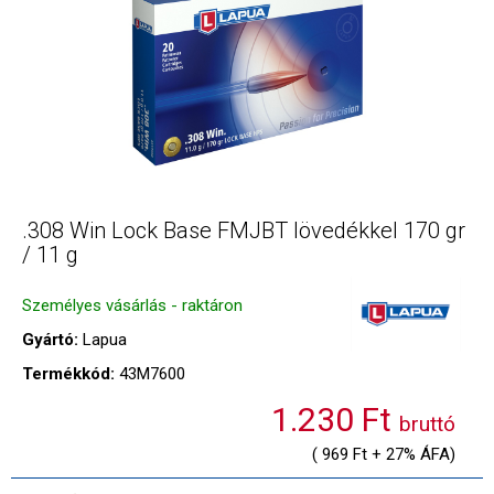
.308 Win Lock Base FMJBT lövedékkel 170 gr
/ 11 g
Személyes vásárlás - raktáron
Gyártó:
Lapua
Termékkód:
43M7600
1.230 Ft
bruttó
( 969 Ft + 27% ÁFA)