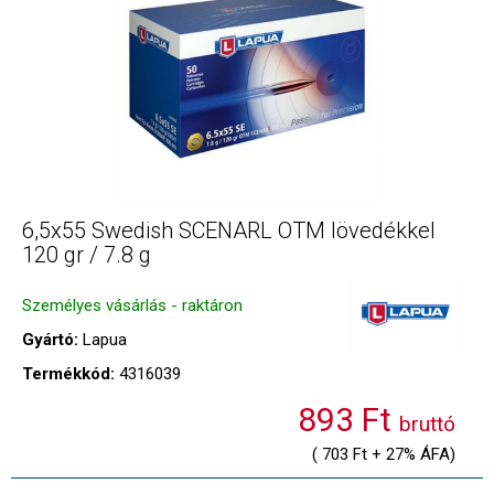
6,5x55 Swedish SCENARL OTM lövedékkel
120 gr / 7.8 g
Személyes vásárlás - raktáron
Gyártó:
Lapua
Termékkód:
4316039
893 Ft
bruttó
( 703 Ft + 27% ÁFA)