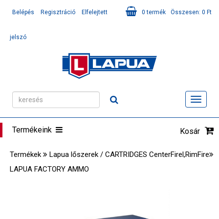
Belépés
Regisztráció
Elfelejtett
0
termék
Összesen:
0
Ft
jelszó
Toggl
navig
Termékeink
Kosár
Termékek
Lapua lőszerek / CARTRIDGES CenterFirel,RimFire
LAPUA FACTORY AMMO