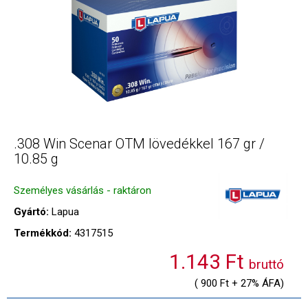
.308 Win Scenar OTM lövedékkel 167 gr /
10.85 g
Személyes vásárlás - raktáron
Gyártó:
Lapua
Termékkód:
4317515
1.143 Ft
bruttó
( 900 Ft + 27% ÁFA)