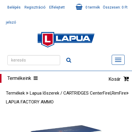
Belépés
Regisztráció
Elfelejtett
0
termék
Összesen:
0
Ft
jelszó
Toggl
navig
Termékeink
Kosár
Termékek
Lapua lőszerek / CARTRIDGES CenterFirel,RimFire
LAPUA FACTORY AMMO