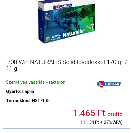
.308 Win NATURALIS Solid lövedékkel 170 gr /
11 g
Személyes vásárlás - raktáron
Gyártó:
Lapua
Termékkód:
N317105
1.465 Ft
bruttó
( 1.154 Ft + 27% ÁFA)