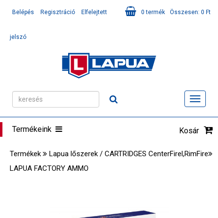
Belépés
Regisztráció
Elfelejtett
0
termék
Összesen:
0
Ft
jelszó
Toggl
navig
Termékeink
Kosár
Termékek
Lapua lőszerek / CARTRIDGES CenterFirel,RimFire
LAPUA FACTORY AMMO