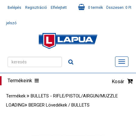
Belépés
Regisztráció
Elfelejtett
0
termék
Összesen:
0
Ft
jelszó
Toggl
navig
Termékeink
Kosár
Termékek
BULLETS - RIFLE/PISTOL/AIRGUN/MUZZLE
LOADING
BERGER Lövedékek / BULLETS