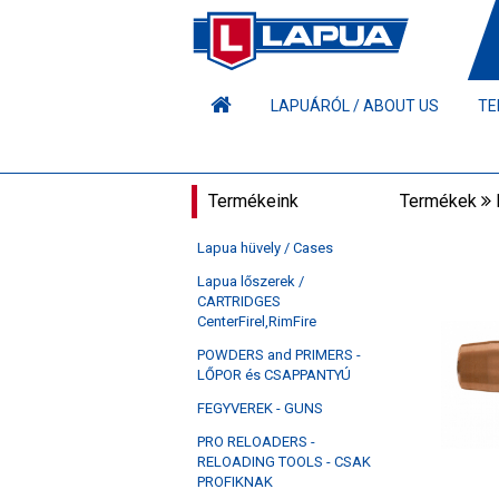
LAPUÁRÓL / ABOUT US
TE
Termékeink
Termékek
Lapua hüvely / Cases
Lapua lőszerek /
CARTRIDGES
CenterFirel,RimFire
POWDERS and PRIMERS -
LŐPOR és CSAPPANTYÚ
FEGYVEREK - GUNS
PRO RELOADERS -
RELOADING TOOLS - CSAK
PROFIKNAK