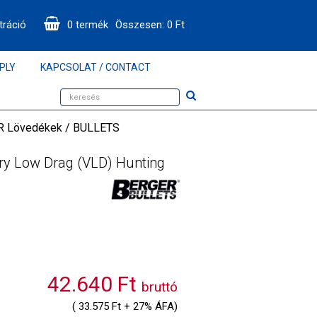
tráció
0
termék
Összesen:
0
Ft
PLY
KAPCSOLAT / CONTACT
 Lövedékek / BULLETS
ery Low Drag (VLD) Hunting
42.640 Ft
bruttó
( 33.575 Ft + 27% ÁFA)