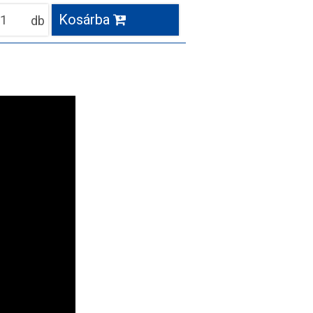
Kosárba
db