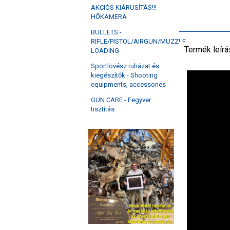
AKCIÓS KIÁRUSÍTÁS!!! -
HŐKAMERA
BULLETS -
RIFLE/PISTOL/AIRGUN/MUZZLE
Termék leírá
LOADING
Sportlövész ruházat és
kiegészítők - Shooting
equipments, accessories
GUN CARE - Fegyver
tisztítás