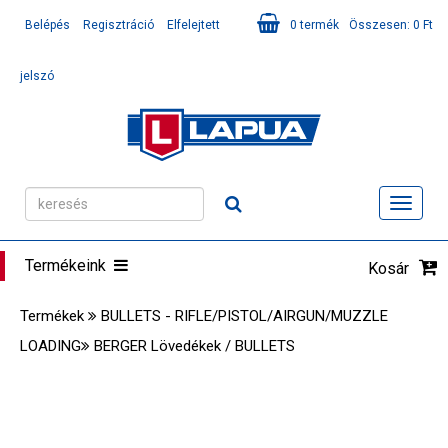
Belépés
Regisztráció
Elfelejtett
0
termék
Összesen:
0
Ft
jelszó
Toggl
navig
Termékeink
Kosár
Termékek
BULLETS - RIFLE/PISTOL/AIRGUN/MUZZLE
LOADING
BERGER Lövedékek / BULLETS