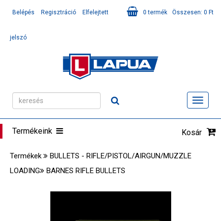
Belépés
Regisztráció
Elfelejtett
0
termék
Összesen:
0
Ft
jelszó
Toggl
navig
Termékeink
Kosár
Termékek
BULLETS - RIFLE/PISTOL/AIRGUN/MUZZLE
LOADING
BARNES RIFLE BULLETS