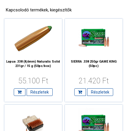
Kapcsolodó termékek, kiegészítők
Lapua .338 (8,6mm) Naturalis Solid
SIERRA .338 250gr GAME KING
231gr / 15 g (50pc/box)
(50pc)
55.100 Ft
21.420 Ft
Részletek
Részletek