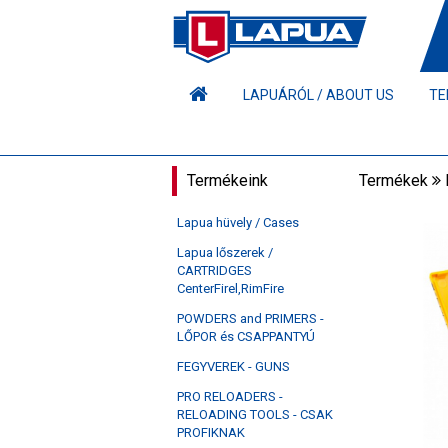
LAPUÁRÓL / ABOUT US
TE
Termékeink
Termékek
Lapua hüvely / Cases
Lapua lőszerek /
CARTRIDGES
CenterFirel,RimFire
POWDERS and PRIMERS -
LŐPOR és CSAPPANTYÚ
FEGYVEREK - GUNS
PRO RELOADERS -
RELOADING TOOLS - CSAK
PROFIKNAK