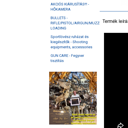
AKCIÓS KIÁRUSÍTÁS!!! -
HŐKAMERA
BULLETS -
Termék leírá
RIFLE/PISTOL/AIRGUN/MUZZLE
LOADING
Sportlövész ruházat és
kiegészítők - Shooting
equipments, accessories
GUN CARE - Fegyver
tisztítás