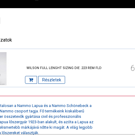
ozatok
6
WILSON FULL LENGHT SIZING DIE .223 REM FLD
Részletek
vatalosan a Nammo Lapua és a Nammo Schönebeck a
Nammo csoport tagja. Fő termékeink kiskaliberű
er összetevők gyártása civil és professzionális
apua lőszergyár 1923-ban alakult, és azóta a Lapua az
elismertebb márkájává nőtte ki magát. A világ legjobb
 lőszereket választják.