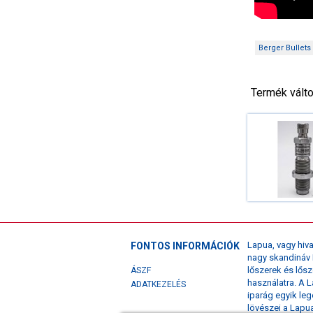
Berger Bullets
Termék vált
Lapua, vagy hi
FONTOS INFORMÁCIÓK
nagy skandináv 
lőszerek és lősz
ÁSZF
használatra. A L
ADATKEZELÉS
iparág egyik leg
lövészei a Lapua