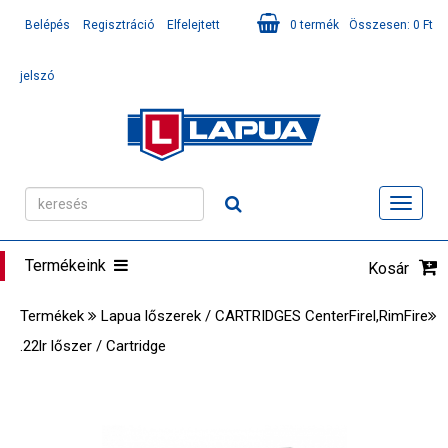
Belépés
Regisztráció
Elfelejtett
0
termék
Összesen:
0
Ft
jelszó
Toggl
navig
Termékeink
Kosár
Termékek
Lapua lőszerek / CARTRIDGES CenterFirel,RimFire
.22lr lőszer / Cartridge