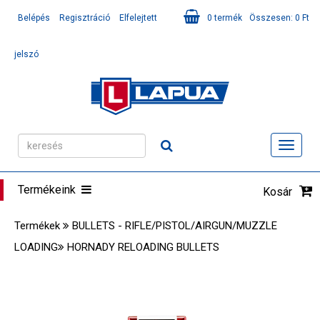
Belépés
Regisztráció
Elfelejtett
0
termék
Összesen:
0
Ft
jelszó
Toggl
navig
Termékeink
Kosár
Termékek
BULLETS - RIFLE/PISTOL/AIRGUN/MUZZLE
LOADING
HORNADY RELOADING BULLETS