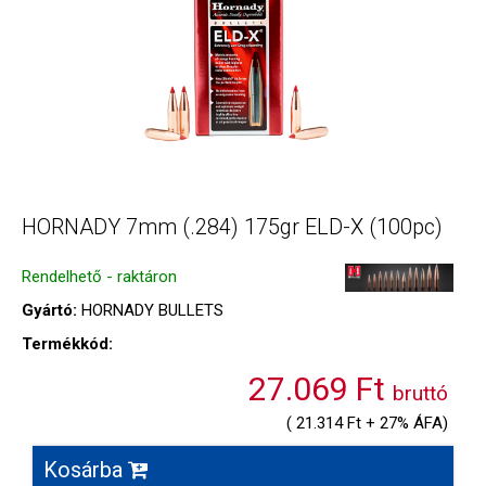
HORNADY 7mm (.284) 175gr ELD-X (100pc)
Rendelhető - raktáron
Gyártó:
HORNADY BULLETS
Termékkód:
27.069 Ft
bruttó
( 21.314 Ft + 27% ÁFA)
Kosárba