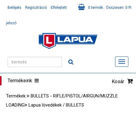
Belépés
Regisztráció
Elfelejtett
0
termék
Összesen:
0
Ft
jelszó
Toggl
navig
Termékeink
Kosár
Termékek
BULLETS - RIFLE/PISTOL/AIRGUN/MUZZLE
LOADING
Lapua lövedékek / BULLETS