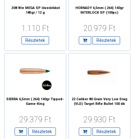
.308 Win MEGA SP lövedékkel
HORNADY 6,5mm (.264) 140gr
185gr / 12 g
INTERLOCK SP (100pc)
1.110 Ft
20.979 Ft
Részletek
Részletek
SIERRA 6,5mm (.264) 140gr Tipped-
22 Caliber 80 Grain Very Low Drag
Game-King
(VLD) Target Rifle Bullet 100 db
29.379 Ft
29.930 Ft
Részletek
Részletek