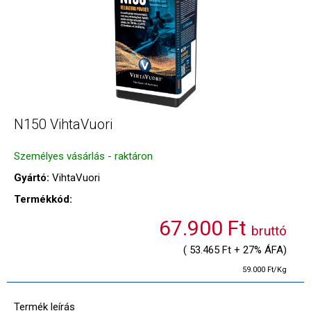
N150 VihtaVuori
Személyes vásárlás - raktáron
Gyártó:
VihtaVuori
Termékkód:
67.900 Ft
bruttó
( 53.465 Ft + 27% ÁFA)
59.000 Ft/Kg
Termék leírás