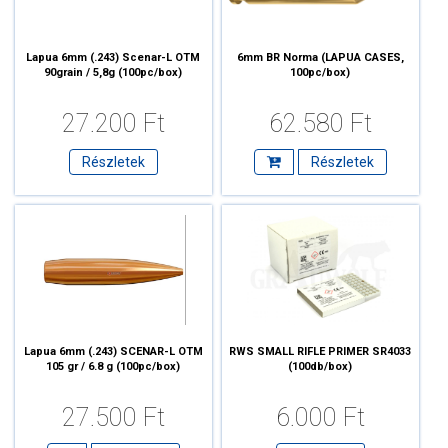
Lapua 6mm (.243) Scenar-L OTM
6mm BR Norma (LAPUA CASES,
90grain / 5,8g (100pc/box)
100pc/box)
27.200 Ft
62.580 Ft
Részletek
Részletek
Lapua 6mm (.243) SCENAR-L OTM
RWS SMALL RIFLE PRIMER SR4033
105 gr / 6.8 g (100pc/box)
(100db/box)
27.500 Ft
6.000 Ft