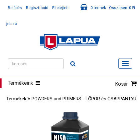
Belépés
Regisztráció
Elfelejtett
0
termék
Összesen:
0
Ft
jelszó
Toggl
navig
Termékeink
Kosár
Termékek
POWDERS and PRIMERS - LŐPOR és CSAPPANTYÚ