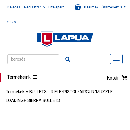
Belépés
Regisztráció
Elfelejtett
0
termék
Összesen:
0
Ft
jelszó
Toggl
navig
Termékeink
Kosár
Termékek
BULLETS - RIFLE/PISTOL/AIRGUN/MUZZLE
LOADING
SIERRA BULLETS