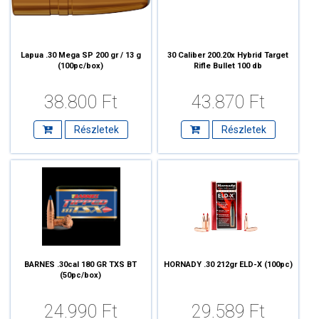
Lapua .30 Mega SP 200 gr / 13 g
30 Caliber 200.20x Hybrid Target
(100pc/box)
Rifle Bullet 100 db
38.800 Ft
43.870 Ft
Részletek
Részletek
BARNES .30cal 180 GR TXS BT
HORNADY .30 212gr ELD-X (100pc)
(50pc/box)
24.990 Ft
29.589 Ft