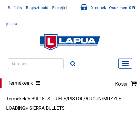
Belépés
Regisztráció
Elfelejtett
0
termék
Összesen:
0
Ft
jelszó
Toggl
navig
Termékeink
Kosár
Termékek
BULLETS - RIFLE/PISTOL/AIRGUN/MUZZLE
LOADING
SIERRA BULLETS