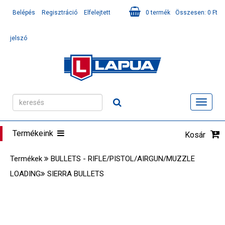
Belépés
Regisztráció
Elfelejtett
0
termék
Összesen:
0
Ft
jelszó
Toggl
navig
Termékeink
Kosár
Termékek
BULLETS - RIFLE/PISTOL/AIRGUN/MUZZLE
LOADING
SIERRA BULLETS