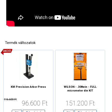
Termék változatok
KM Precision Arbor Press
WILSON - .308win - FULL
micrometer die KIT
116.600 Ft
96.600 Ft
151.200 Ft