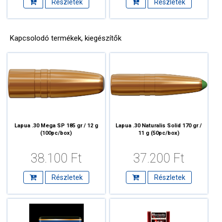
Részletek
Részletek
Kapcsolodó termékek, kiegészítők
Lapua .30 Mega SP 185 gr / 12 g
Lapua .30 Naturalis Solid 170 gr /
(100pc/box)
11 g (50pc/box)
38.100 Ft
37.200 Ft
Részletek
Részletek