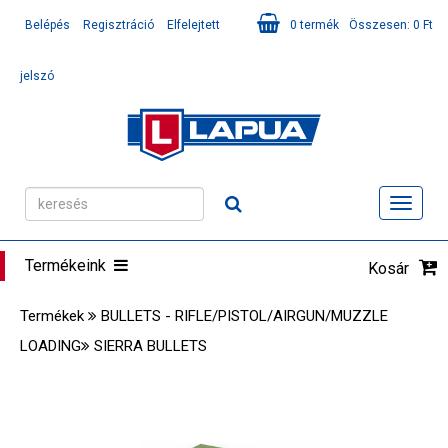
Belépés
Regisztráció
Elfelejtett
0
termék
Összesen:
0
Ft
jelszó
Toggl
navig
Termékeink
Kosár
Termékek
BULLETS - RIFLE/PISTOL/AIRGUN/MUZZLE
LOADING
SIERRA BULLETS