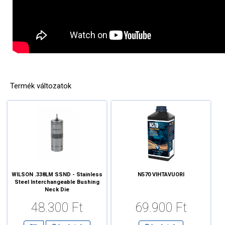
Termék változatok
WILSON .338LM SSND - Stainless
N570 VIHTAVUORI
Steel Interchangeable Bushing
Neck Die
48.300 Ft
69.900 Ft