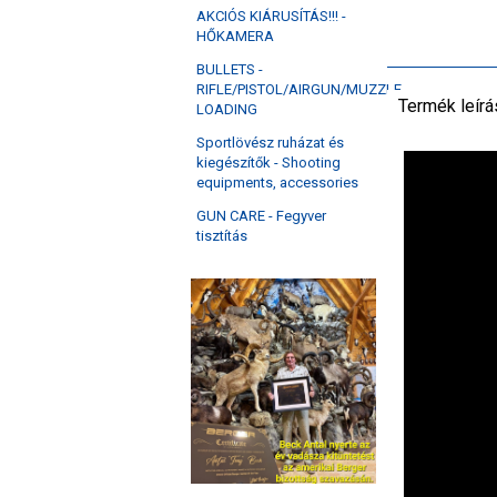
AKCIÓS KIÁRUSÍTÁS!!! -
HŐKAMERA
BULLETS -
RIFLE/PISTOL/AIRGUN/MUZZLE
Termék leírá
LOADING
Sportlövész ruházat és
kiegészítők - Shooting
equipments, accessories
GUN CARE - Fegyver
tisztítás