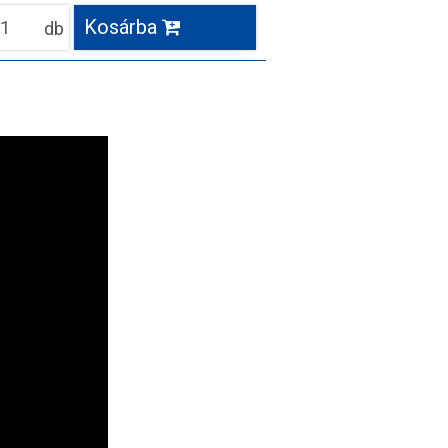
Kosárba
db