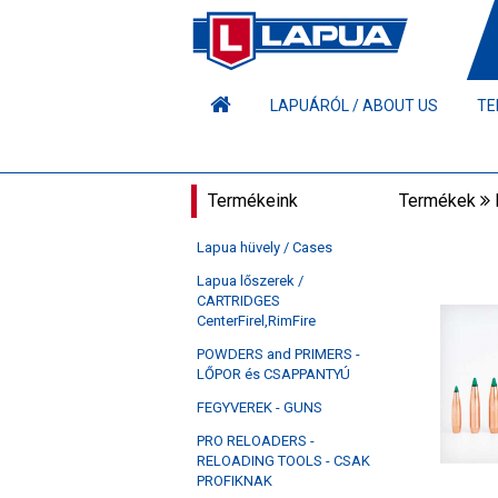
LAPUÁRÓL / ABOUT US
TE
Termékeink
Termékek
Lapua hüvely / Cases
Lapua lőszerek /
CARTRIDGES
CenterFirel,RimFire
POWDERS and PRIMERS -
LŐPOR és CSAPPANTYÚ
FEGYVEREK - GUNS
PRO RELOADERS -
RELOADING TOOLS - CSAK
PROFIKNAK