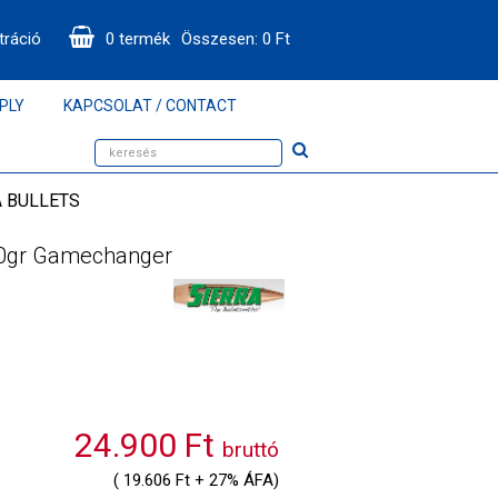
tráció
0
termék
Összesen:
0
Ft
PLY
KAPCSOLAT / CONTACT
A BULLETS
0gr Gamechanger
24.900 Ft
bruttó
( 19.606 Ft + 27% ÁFA)