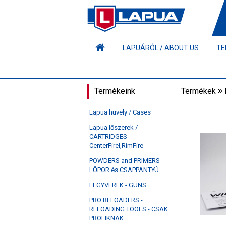
LAPUÁRÓL / ABOUT US
TE
Termékeink
Termékek
Lapua hüvely / Cases
Lapua lőszerek /
CARTRIDGES
CenterFirel,RimFire
POWDERS and PRIMERS -
LŐPOR és CSAPPANTYÚ
FEGYVEREK - GUNS
PRO RELOADERS -
RELOADING TOOLS - CSAK
PROFIKNAK