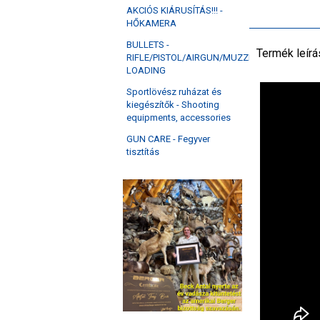
AKCIÓS KIÁRUSÍTÁS!!! -
HŐKAMERA
BULLETS -
Termék leírá
RIFLE/PISTOL/AIRGUN/MUZZLE
LOADING
Sportlövész ruházat és
kiegészítők - Shooting
equipments, accessories
GUN CARE - Fegyver
tisztítás