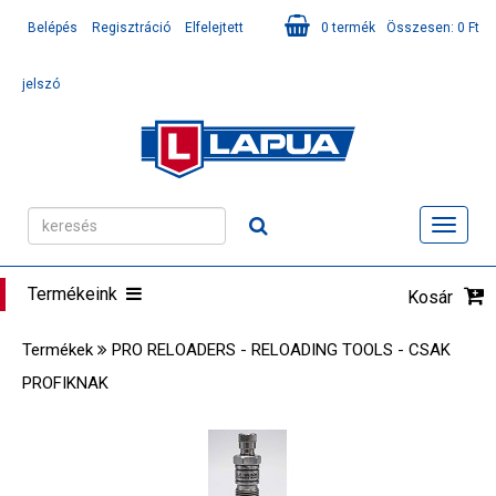
Belépés
Regisztráció
Elfelejtett
0
termék
Összesen:
0
Ft
jelszó
Toggl
navig
Termékeink
Kosár
Termékek
PRO RELOADERS - RELOADING TOOLS - CSAK
PROFIKNAK