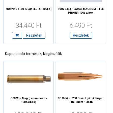
HORNADY .30 230gr ELD-X (100pc)
RWS 5333 - LARGE MAGNUM RIFLE
PRIMER 100pc/box
34.440 Ft
6.490 Ft
Részletek
Részletek
Kapcsolodó termékek, kiegészítők
.300 Win Mag (Lapua cases
30 Caliber 230 Grain Hybrid Target
100pc/box)
Rifle Bullet 100 db